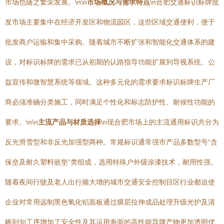
市场也随之繁荣发展。\n\n
市场概况与需求特点
\n合肥交通标识标牌批
发市场主要集中在经济开发区和物流园区，这些区域交通便利，便于
批发商户运输和集中采购。随着城市不断扩张和智能化交通体系的建
设，对标识标牌的需求已从初期的认路指导功能扩展到导视系统、公
益宣传和微智慧系统等领域。这种多元化的需求要求标识标牌生产厂
商必须准确分类施工，同时满足个性化和标志防护性、耐候性功能的
要求。\n\n
主流产品与材质选择
\n现合肥市场上的主流通用标识共分为
反光滑雪型和非反光加强型两种。常规标识通常强市产品多数型号“含
保垒及耐久塑料嵌垫”类组成，选用特殊户外级涂漆技术，耐用性强。
随着夜间行驶及老人出行频大增的城市交通安全控制目区行业都迫使
企业对常用远制黑色氧化铝面板通过膜层拉伸成品处理升级光护及清
晰刻句工序增加了安全性及其运用寿面的高性能导牌产物更加透明优