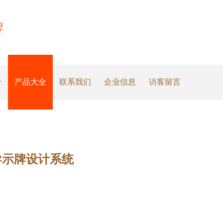
牌
介
产品大全
联系我们
企业信息
访客留言
导示牌设计系统