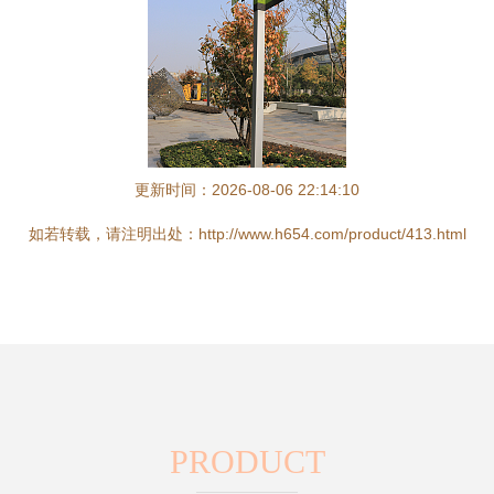
更新时间：2026-08-06 22:14:10
如若转载，请注明出处：http://www.h654.com/product/413.html
PRODUCT