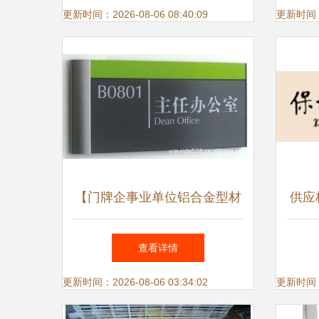
更新时间：2026-08-06 08:40:09
更新时间：20
【门牌企事业单位铝合金型材
供应
科室牌标识牌】价格,厂家,图
住宅
查看详情
片,广告牌,深圳市溢美佳标识
防护
更新时间：2026-08-06 03:34:02
更新时间：20