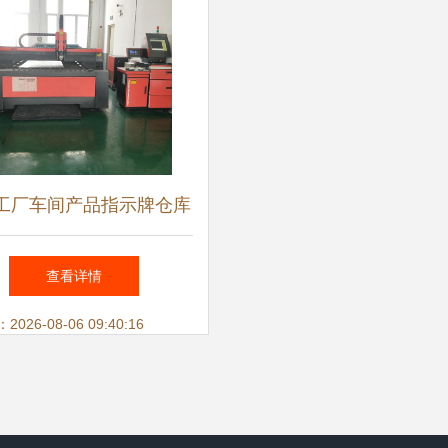
息库
工厂车间产品指示牌仓库
牌 区域划分牌-js160 -
查看详情
爱企查
26-08-06 09:40:16