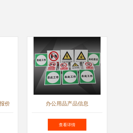
报价
办公用品产品信息
查看详情