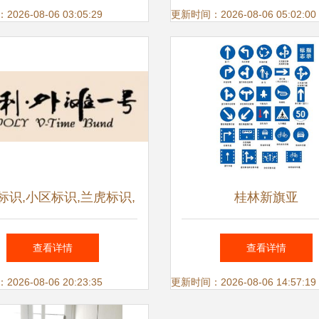
传栏
26-08-06 03:05:29
更新时间：2026-08-06 05:02:00
标识,小区标识,兰虎标识,
桂林新旗亚
标识设计,标识标牌_安全
查看详情
查看详情
_世界工厂网中国产品信
26-08-06 20:23:35
更新时间：2026-08-06 14:57:19