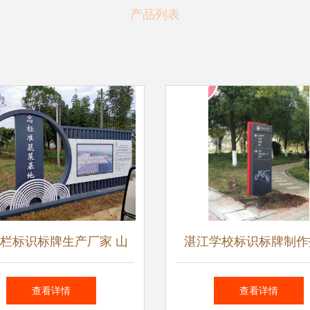
产品列表
栏标识标牌生产厂家 山
湛江学校标识标牌制作
畅广告 运城标识标牌宣
查看详情
查看详情